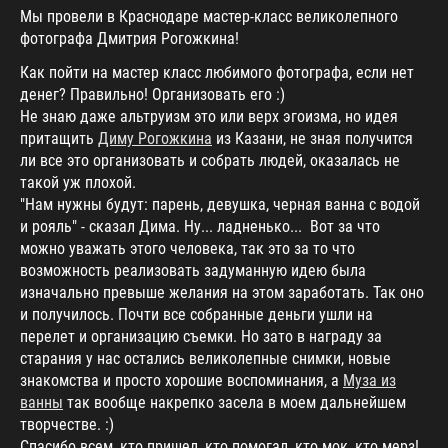
Мы провели в Краснодаре мастер-класс великолепного
фотографа Дмитрия Рогожкина!
Как пойти на мастер класс любимого фотографа, если нет
денег? Правильно! Организовать его :)
Не знаю даже альтруизм это или верх эгоизма, но идея
притащить
Диму Рогожкина
из Казани, не зная получится
ли все это организовать и собрать людей, оказалась не
такой уж плохой.
"Нам нужны будут: парень, девушка, черная ванна с водой
и рояль" - сказал Дима. Ну... ладненько... Вот за что
можно уважать этого человека, так это за то что
возможность реализовать задуманную идею была
изначально превыше желания на этом заработать. Так оно
и получилось. Почти все собранные деньги ушли на
перелет и организацию съемки. Но зато в награду за
старания у нас остались великолепные снимки, новые
знакомства и просто хорошие воспоминания, а
Муза из
ванны
так вообще накрепко засела в моем дальнейшем
творчестве. :)
Спасибо всем, кто пришел, кто помогал, кто мок, кто мерз!