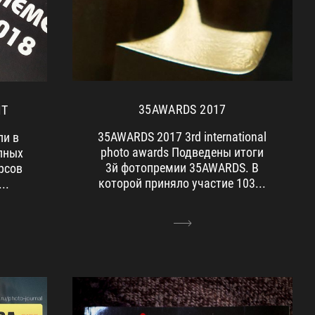
35AWARDS 2017
IT
35AWARDS 2017 3rd international
ли в
photo awards Подведены итоги
пных
3й фотопремии 35AWARDS. В
рсов
которой приняло участие 103...
..