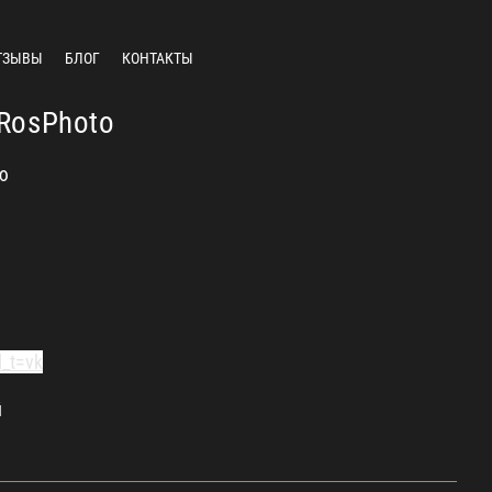
ТЗЫВЫ
БЛОГ
КОНТАКТЫ
RosPhoto
ю
l_t=vk
й