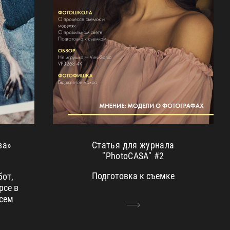
за»
Статья для журнала
"PhotoCASA" #2
Подготовка к съемке
бот,
рсе в
всем