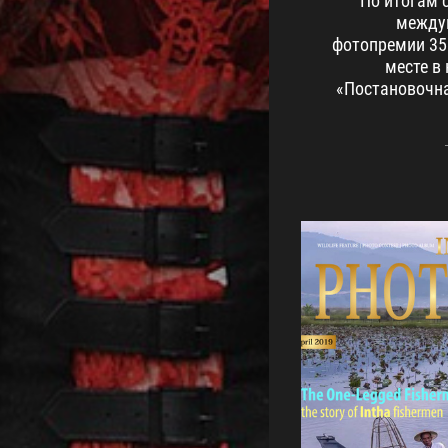
По итогам 
между
фотопремии 35
месте в
«Постановочна